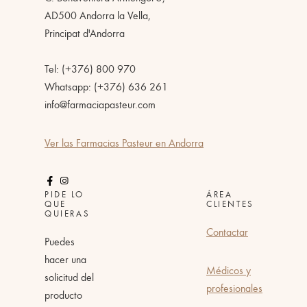
AD500 Andorra la Vella,
Principat d'Andorra
Tel: (+376) 800 970
Whatsapp: (+376) 636 261
info@farmaciapasteur.com
Ver las Farmacias Pasteur en Andorra
PIDE LO
ÁREA
QUE
CLIENTES
QUIERAS
Contactar
Puedes
hacer una
Médicos y
solicitud del
profesionales
producto