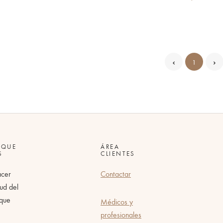
1
 QUE
ÁREA
S
CLIENTES
acer
Contactar
tud del
 que
Médicos y
profesionales