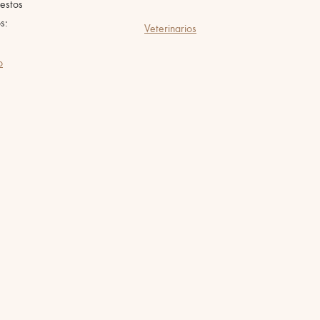
estos
s:
Veterinarios
o