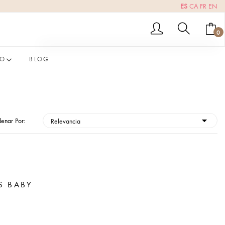
ES
CA
FR
EN
0
TO
BLOG
-- No hay elementos en el carrito --
SUBTOTAL
0.00 €
enar Por:
VER CARRITO
IR AL PAGO
S BABY