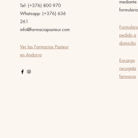
mediante 
Tel: (+376) 800 970
formulario
Whatsapp: (+376) 636
261
Formulari
info@farmaciapasteur.com
pedido a
domicilio
Ver las Farmacias Pasteur
en Andorra
Encargo
recogida
farmacia